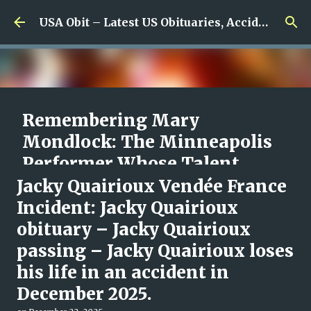
Skip to main content
USA Obit – Latest US Obituaries, Accidents & Missing News
Remembering Mary
Mondlock: The Minneapolis
Performer Whose Talent,
Laughter and Compassion
Jacky Quairioux Vendée France
Inspired So Many
Incident: Jacky Quairioux
obituary – Jacky Quairioux
on
August 07, 2026
0
passing – Jacky Quairioux loses
his life in an accident in
December 2025.