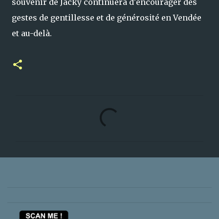
souvenir de Jacky continuera d'encourager des
gestes de gentillesse et de générosité en Vendée
et au-delà.
C
o
m
m
e
n
t
s